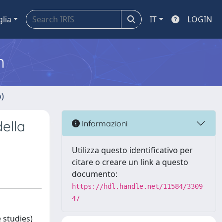
glia
IT
LOGIN
m
o)
della
Informazioni
Utilizza questo identificativo per
citare o creare un link a questo
documento:
https://hdl.handle.net/11584/3309
47
 studies)