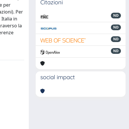
Citazioni
e per
azioni). Per
ND
Italia in
traverso la
ND
ferenze
ND
ND
social impact