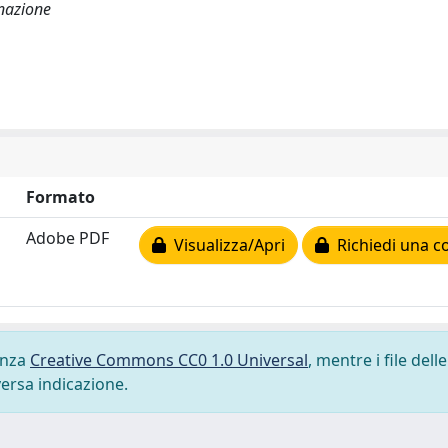
inazione
Formato
Adobe PDF
Visualizza/Apri
Richiedi una c
cenza
Creative Commons CC0 1.0 Universal
, mentre i file delle
versa indicazione.