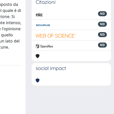
Citazioni
omposto da
l quale è di
ND
ione. Si
nte intenso,
ND
e l'opinione
e quello
ND
un lato del
ND
cune.
social impact