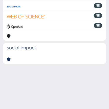
ND
ND
ND
social impact
Powered by
IRIS
-
about IRIS
-
Utilizzo dei cookie
-
Privacy
Copyright © 2026