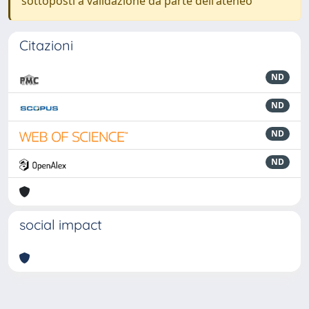
sottoposti a validazione da parte dell'ateneo
Citazioni
ND
ND
ND
ND
social impact