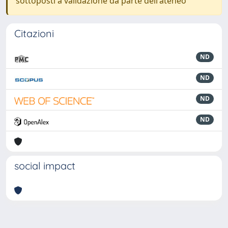
sottoposti a validazione da parte dell'ateneo
Citazioni
ND
ND
ND
ND
social impact