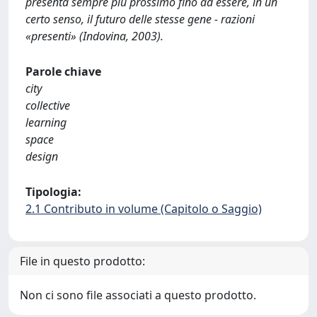
presenta sempre più prossimo fino ad essere, in un
certo senso, il futuro delle stesse gene - razioni
«presenti» (Indovina, 2003).
Parole chiave
city
collective
learning
space
design
Tipologia:
2.1 Contributo in volume (Capitolo o Saggio)
File in questo prodotto:
Non ci sono file associati a questo prodotto.