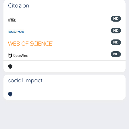
Citazioni
ND
ND
ND
ND
social impact