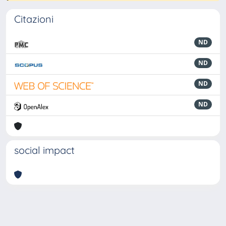
Citazioni
ND
ND
ND
ND
social impact