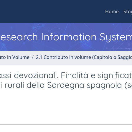
Home
Sfo
 Research Information Syste
uto in Volume
2.1 Contributo in volume (Capitolo o Saggi
i devozionali. Finalità e significat
i rurali della Sardegna spagnola (s