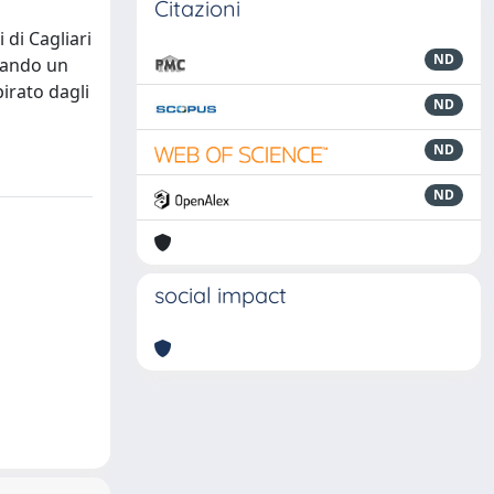
Citazioni
 di Cagliari
ND
ciando un
pirato dagli
ND
ND
ND
social impact