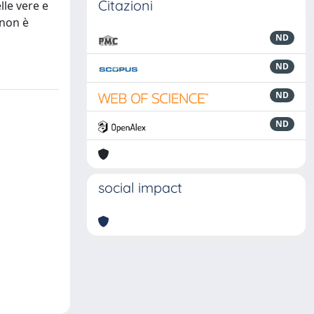
Citazioni
lle vere e
 non è
ND
ND
ND
ND
social impact