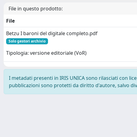
File in questo prodotto:
File
Betzu I baroni del digitale completo.pdf
Solo gestori archivio
Tipologia: versione editoriale (VoR)
I metadati presenti in IRIS UNICA sono rilasciati con li
pubblicazioni sono protetti da diritto d'autore, salvo di
Powered by
IRIS
-
about IRIS
-
Utilizzo dei cookie