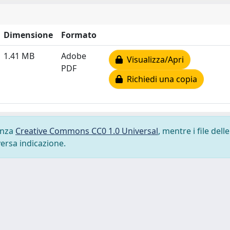
Dimensione
Formato
1.41 MB
Adobe
Visualizza/Apri
PDF
Richiedi una copia
cenza
Creative Commons CC0 1.0 Universal
, mentre i file delle
versa indicazione.
-
Privacy