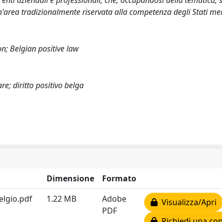
li enti aziendali e professionali, che, occupandosi della tematica, 
un'area tradizionalmente riservata alla competenza degli Stati me
n; Belgian positive law
e; diritto positivo belga
Dimensione
Formato
elgio.pdf
1.22 MB
Adobe
Visualizza/Apri
PDF
Richiedi una cop