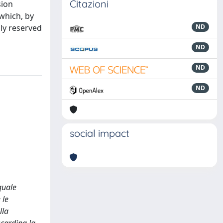
Citazioni
sion
 which, by
lly reserved
ND
ND
ND
ND
social impact
quale
 le
lla