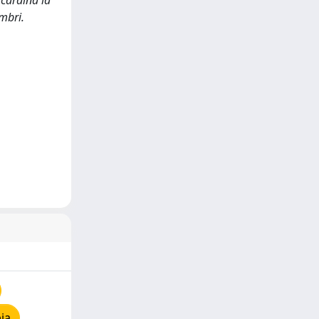
scardina la
mbri.
ia