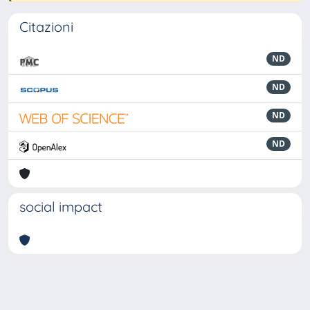
Citazioni
ND
ND
ND
ND
social impact