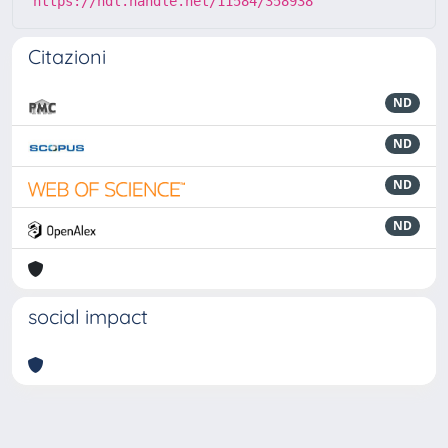
https://hdl.handle.net/11584/358938
Citazioni
ND
ND
ND
ND
social impact