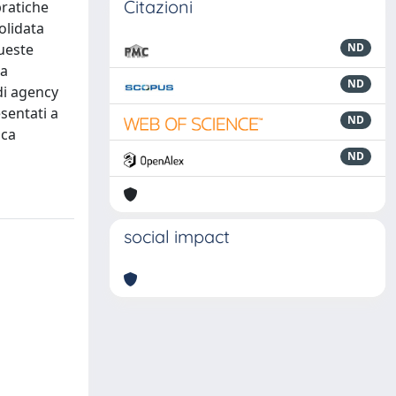
Citazioni
pratiche
olidata
queste
ND
ra
ND
di agency
sentati a
ND
ica
ND
social impact