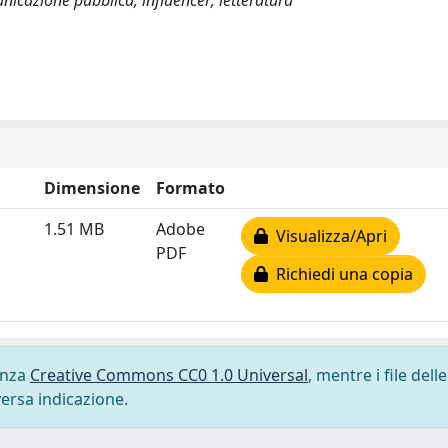
icazione pubblica; influencer; letteratura
Dimensione
Formato
1.51 MB
Adobe
Visualizza/Apri
PDF
Richiedi una copia
cenza
Creative Commons CC0 1.0 Universal
, mentre i file delle
versa indicazione.