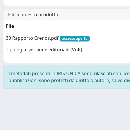
File in questo prodotto:
File
30 Rapporto Crenos.pdf
accesso aperto
Tipologia: versione editoriale (VoR)
I metadati presenti in IRIS UNICA sono rilasciati con li
pubblicazioni sono protetti da diritto d'autore, salvo di
Powered by
IRIS
-
about IRIS
-
Utilizzo dei cookie