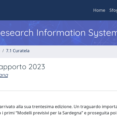
Home
Sfo
 Research Information Syste
e
7.1 Curatela
Rapporto 2023
iana
arrivato alla sua trentesima edizione. Un traguardo import
i primi “Modelli previsivi per la Sardegna” e proseguita po