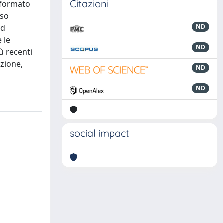
Citazioni
sformato
sso
ad
ND
 le
ND
ù recenti
uzione,
ND
ND
social impact