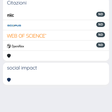
Citazioni
ND
ND
ND
ND
social impact