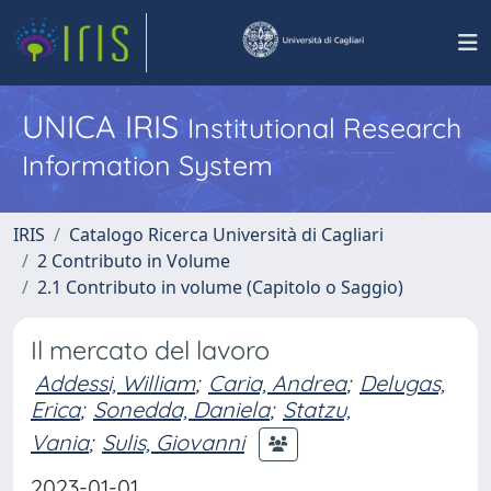
UNICA IRIS
Institutional Research
Information System
IRIS
Catalogo Ricerca Università di Cagliari
2 Contributo in Volume
2.1 Contributo in volume (Capitolo o Saggio)
Il mercato del lavoro
Addessi, William
;
Caria, Andrea
;
Delugas,
Erica
;
Sonedda, Daniela
;
Statzu,
Vania
;
Sulis, Giovanni
2023-01-01