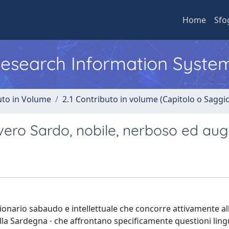
Home
Sfo
 Research Information Syste
uto in Volume
2.1 Contributo in volume (Capitolo o Saggi
 vero Sardo, nobile, nerboso ed au
zionario sabaudo e intellettuale che concorre attivamente al
lla Sardegna ˗ che affrontano specificamente questioni lingu