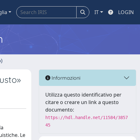
glia
IT
LOGIN
m
o)
gusto»
Informazioni
Utilizza questo identificativo per
citare o creare un link a questo
documento:
https://hdl.handle.net/11584/3857
45
la
istiche. Le