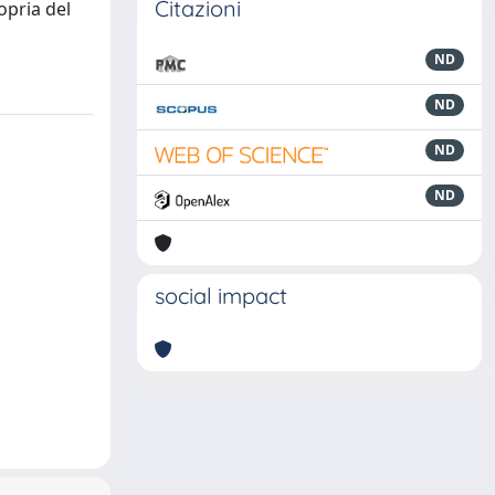
Citazioni
ropria del
ND
ND
ND
ND
social impact