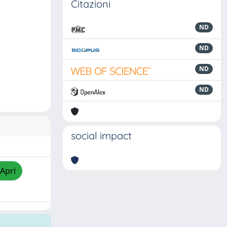
Citazioni
ND
ND
ND
ND
social impact
/Apri