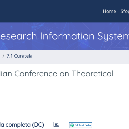
Home
Sfo
 Research Information Syste
e
7.1 Curatela
alian Conference on Theoretical
a completa (DC)