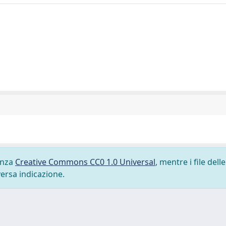
cenza
Creative Commons CC0 1.0 Universal
, mentre i file delle
versa indicazione.