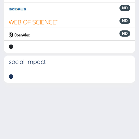
ND
ND
ND
social impact
Powered by
IRIS
-
about IRIS
-
Utilizzo dei cookie
-
Privacy
Copyright © 2026