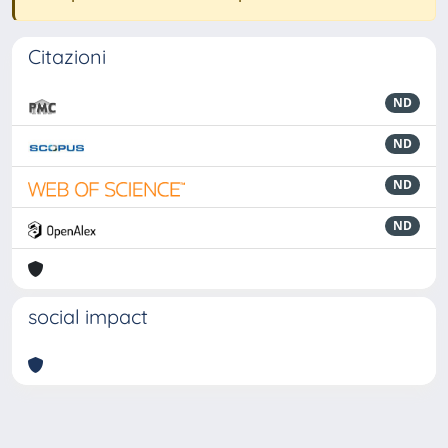
Citazioni
ND
ND
ND
ND
social impact