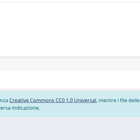
cenza
Creative Commons CC0 1.0 Universal
, mentre i file delle
versa indicazione.