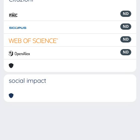
ND
ND
ND
ND
social impact