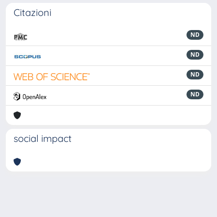
Citazioni
ND
ND
ND
ND
social impact