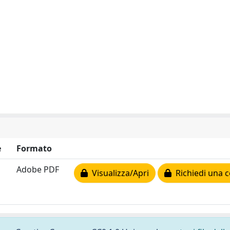
e
Formato
Adobe PDF
Visualizza/Apri
Richiedi una c