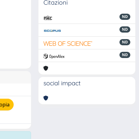
Citazioni
ND
ND
ND
ND
social impact
opia