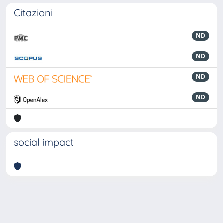
Citazioni
ND
ND
ND
ND
social impact