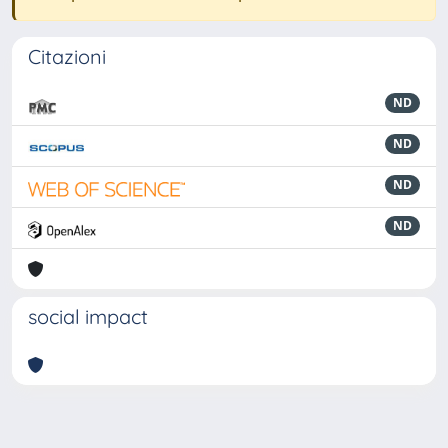
Citazioni
ND
ND
ND
ND
social impact