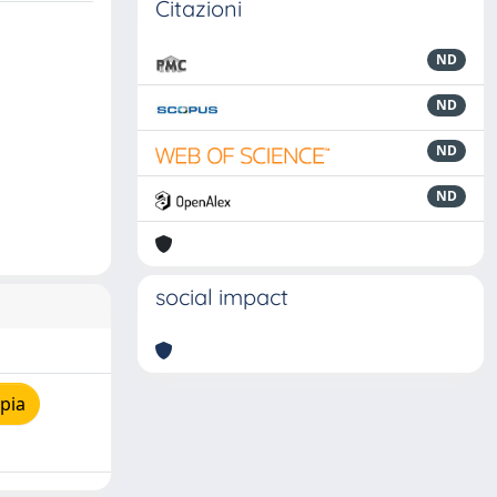
Citazioni
ND
ND
ND
ND
social impact
pia