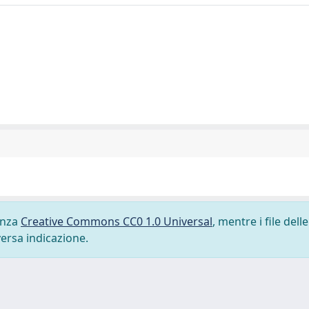
cenza
Creative Commons CC0 1.0 Universal
, mentre i file delle
versa indicazione.