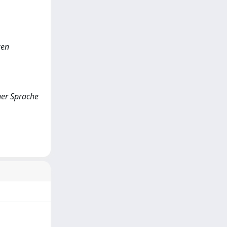
ken
ner Sprache