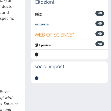
DaF) or
Citazioni
f doctor-
s and
ND
specific
ND
ND
ND
social impact
dische
gt wird.
er Sprache
ion und