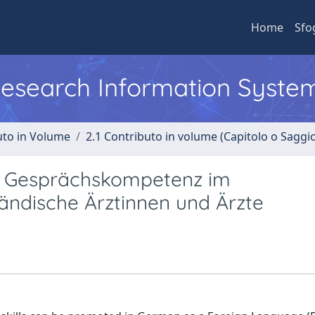
Home
Sfo
 Research Information Syste
uto in Volume
2.1 Contributo in volume (Capitolo o Saggi
r Gesprächskompetenz im
ändische Ärztinnen und Ärzte