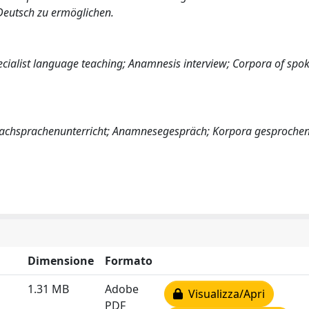
Deutsch zu ermöglichen.
pecialist language teaching; Anamnesis interview; Corpora of spo
Fachsprachenunterricht; Anamnesegespräch; Korpora gesproche
Dimensione
Formato
1.31 MB
Adobe
Visualizza/Apri
PDF