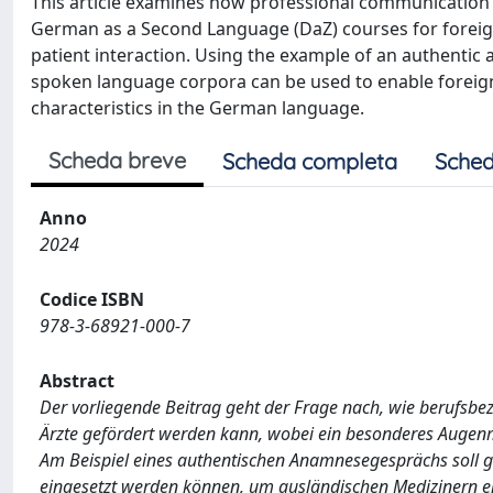
This article examines how professional communication 
German as a Second Language (DaZ) courses for foreign 
patient interaction. Using the example of an authentic
spoken language corpora can be used to enable foreign 
characteristics in the German language.
Scheda breve
Scheda completa
Sched
Anno
2024
Codice ISBN
978-3-68921-000-7
Abstract
Der vorliegende Beitrag geht der Frage nach, wie berufs
Ärzte gefördert werden kann, wobei ein besonderes Augenm
Am Beispiel eines authentischen Anamnesegesprächs soll g
eingesetzt werden können, um ausländischen Medizinern e