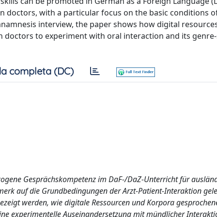
skills can be promoted in German as a Foreign Language (
doctors, with a particular focus on the basic conditions o
 anamnesis interview, the paper shows how digital resource
doctors to experiment with oral interaction and its genre-
a completa (DC)
bezogene Gesprächskompetenz im DaF-/DaZ-Unterricht für auslän
erk auf die Grundbedingungen der Arzt-Patient-Interaktion gele
ezeigt werden, wie digitale Ressourcen und Korpora gesprochen
ine experimentelle Auseinandersetzung mit mündlicher Interakt