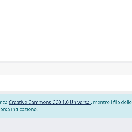
cenza
Creative Commons CC0 1.0 Universal
, mentre i file delle
versa indicazione.