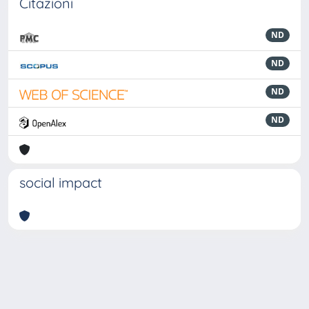
Citazioni
ND
ND
ND
ND
social impact