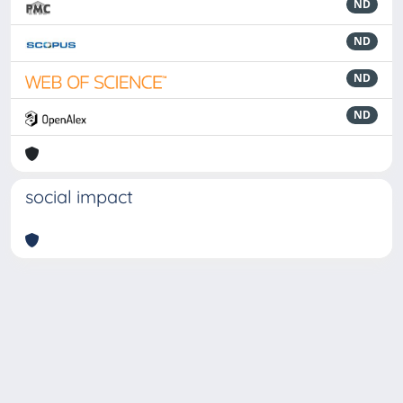
ND
ND
ND
ND
social impact
Powered by
IRIS
-
about IRIS
-