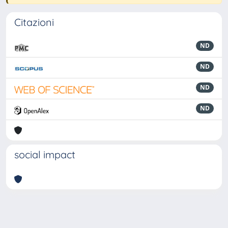
Citazioni
ND
ND
ND
ND
social impact