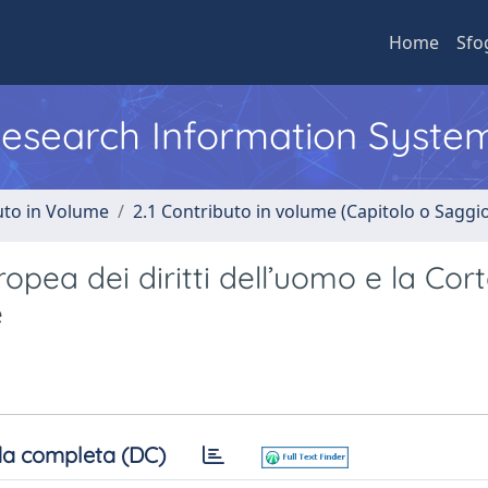
Home
Sfo
 Research Information Syste
uto in Volume
2.1 Contributo in volume (Capitolo o Saggi
opea dei diritti dell’uomo e la Cort
e
a completa (DC)