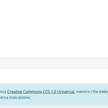
cenza
Creative Commons CC0 1.0 Universal
, mentre i file delle
versa indicazione.