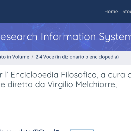
Home
Sfo
 Research Information Syste
uto in Volume
2.4 Voce (in dizionario o enciclopedia)
l’ Enciclopedia Filosofica, a cura 
te diretta da Virgilio Melchiorre,