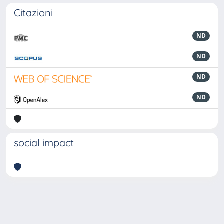
Citazioni
ND
ND
ND
ND
social impact