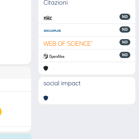
Citazioni
ND
ND
ND
ND
social impact