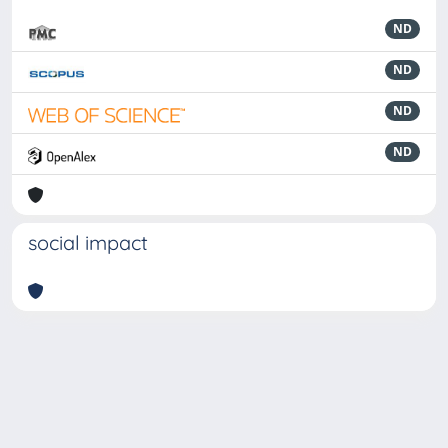
ND
ND
ND
ND
social impact