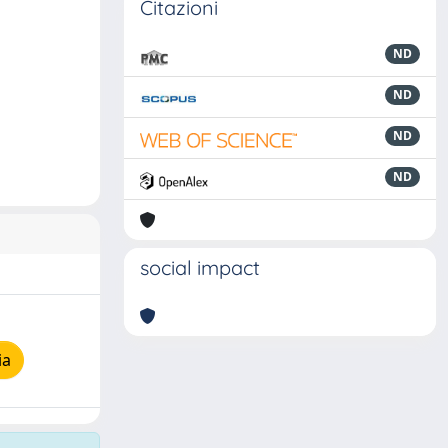
Citazioni
ND
ND
ND
ND
social impact
ia