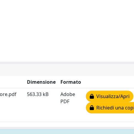
Dimensione
Formato
ore.pdf
563.33 kB
Adobe
Visualizza/Apri
PDF
Richiedi una cop