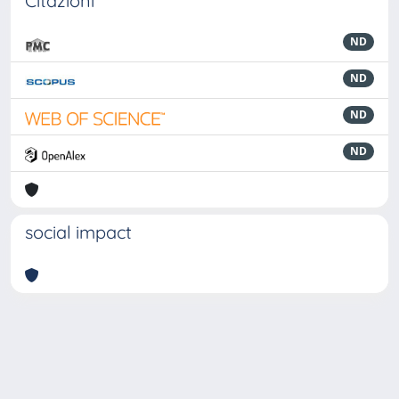
Citazioni
ND
ND
ND
ND
social impact