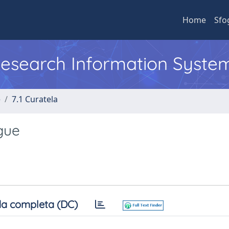
Home
Sfo
 Research Information Syste
e
7.1 Curatela
gue
a completa (DC)