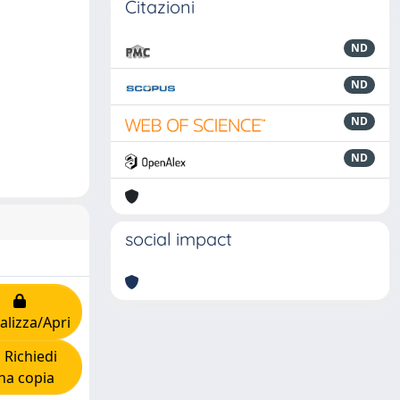
Citazioni
ND
ND
ND
ND
social impact
alizza/Apri
Richiedi
na copia