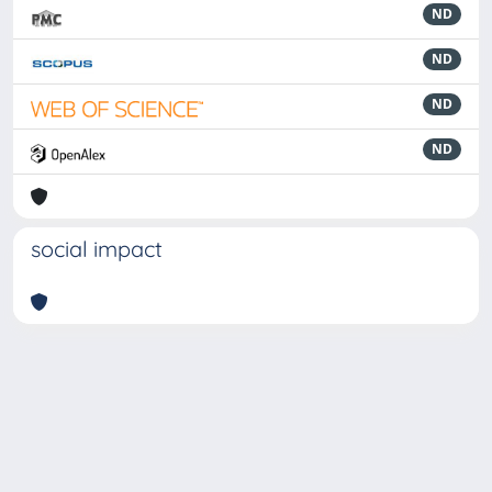
ND
ND
ND
ND
social impact
Powered by
IRIS
-
about IRIS
-