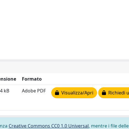
nsione
Formato
4 kB
Adobe PDF
Visualizza/Apri
Richiedi 
cenza
Creative Commons CC0 1.0 Universal
, mentre i file delle