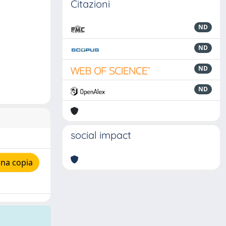
Citazioni
ND
ND
ND
ND
social impact
una copia