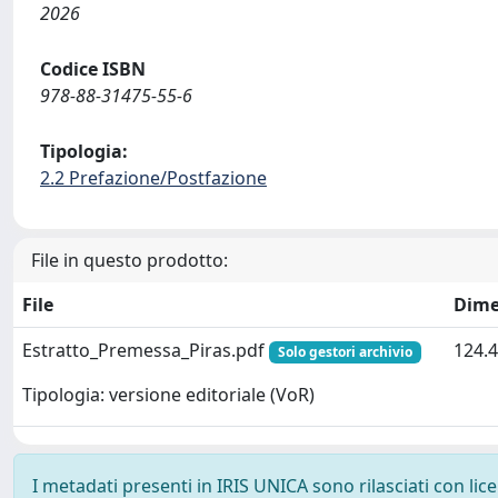
2026
Codice ISBN
978-88-31475-55-6
Tipologia:
2.2 Prefazione/Postfazione
File in questo prodotto:
File
Dime
Estratto_Premessa_Piras.pdf
124.4
Solo gestori archivio
Tipologia: versione editoriale (VoR)
I metadati presenti in IRIS UNICA sono rilasciati con li