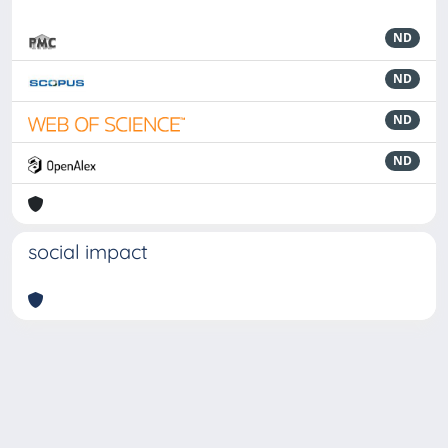
ND
ND
ND
ND
social impact