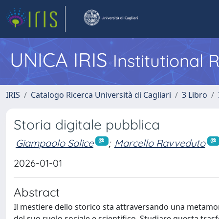
UNICA IRIS
Institutional
IRIS
Catalogo Ricerca Università di Cagliari
3 Libro
Storia digitale pubblica
Giampaolo Salice
;
Marcello Ravveduto
2026-01-01
Abstract
Il mestiere dello storico sta attraversando una metamor
del suo ruolo sociale e scientifico. Studiare questa tr