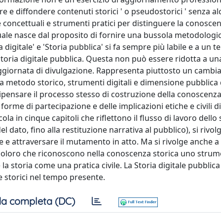
e e diffondere contenuti storici ' o pseudostorici ' senza a
e concettuali e strumenti pratici per distinguere la conosce
ale nasce dal proposito di fornire una bussola metodologi
a digitale' e 'Storia pubblica' si fa sempre più labile e a un 
oria digitale pubblica. Questa non può essere ridotta a un
aggiornata di divulgazione. Rappresenta piuttosto un cambi
a metodo storico, strumenti digitali e dimensione pubblica 
 ripensare il processo stesso di costruzione della conoscenza
 forme di partecipazione e delle implicazioni etiche e civili d
ola in cinque capitoli che riflettono il flusso di lavoro dello 
 dato, fino alla restituzione narrativa al pubblico), si rivol
e attraversare il mutamento in atto. Ma si rivolge anche a
utti coloro che riconoscono nella conoscenza storica uno stru
 storia come una pratica civile. La Storia digitale pubblica
e storici nel tempo presente.
a completa (DC)