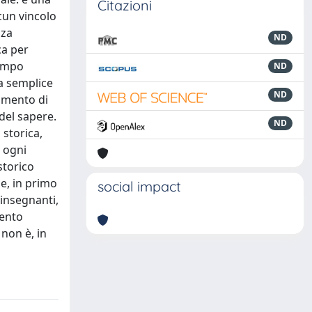
Citazioni
lcun vincolo
nza
ND
ca per
tempo
ND
a semplice
ND
amento di
del sapere.
ND
 storica,
i ogni
storico
ge, in primo
social impact
 insegnanti,
mento
 non è, in