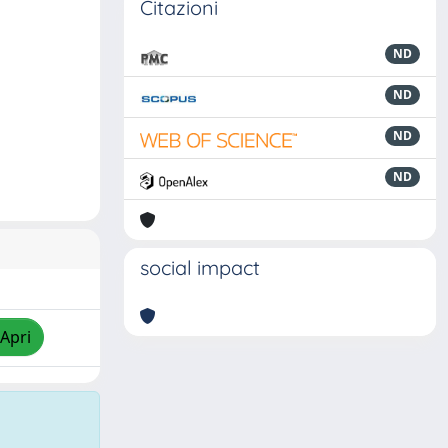
Citazioni
ND
ND
ND
ND
social impact
/Apri