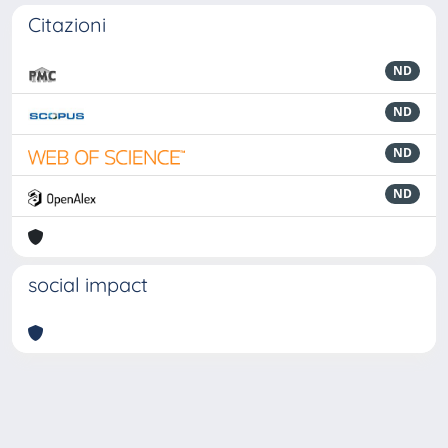
Citazioni
ND
ND
ND
ND
social impact