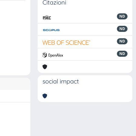
Citazioni
ND
ND
ND
ND
social impact