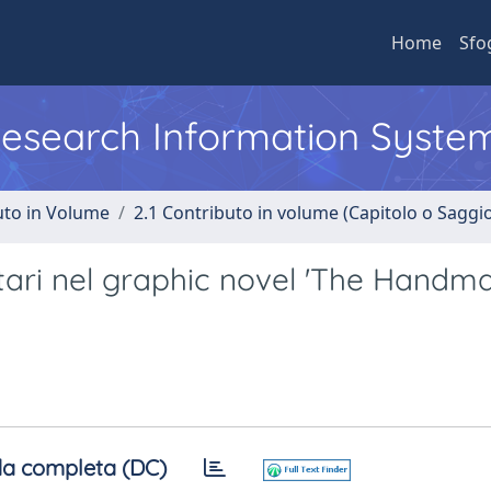
Home
Sfo
 Research Information Syste
uto in Volume
2.1 Contributo in volume (Capitolo o Saggi
itari nel graphic novel 'The Handma
a completa (DC)