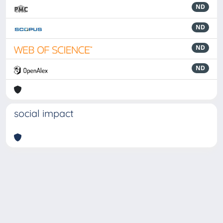
ND
ND
ND
ND
social impact